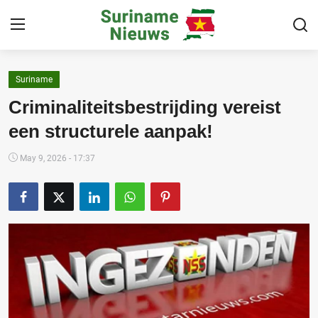
Suriname
Home
Criminaliteitsbestrijding vereist
Suriname
een structurele aanpak!
Buitenland
May 9, 2026 - 17:37
Sport
Cultuur & Media
Deals!
Over