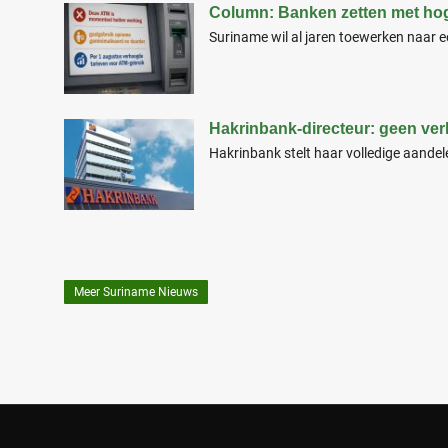
Column: Banken zetten met hog
Suriname wil al jaren toewerken naar e
Hakrinbank-directeur: geen ve
Hakrinbank stelt haar volledige aande
Meer Suriname Nieuws