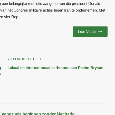
een belangrijke resolutie aangenomen die president Donald
an het Congres militaire acties tegen Iran te ondernemen. Met
 vier Rep ...
Lees Verder
T
VOLGEND BERICHT
g
Lokaal en internationaal eerbetoon aan Peabo Bryson
s
n Venezuela beginnen zonder Machado