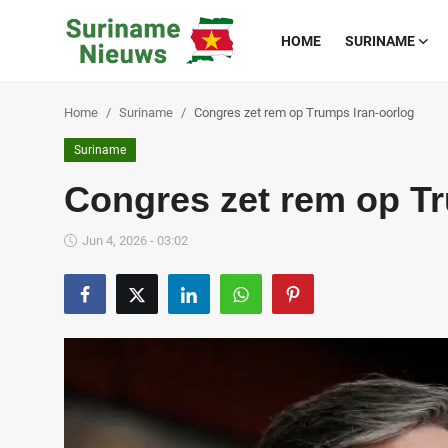
HOME
SURINAME
Home
Suriname
Congres zet rem op Trumps Iran-oorlog
Home
Suriname
Suriname
Congres zet rem op Tr
Buitenland
Jun 4, 2026 - 03:02
Sport
Cultuur & Media
Deals!
Over