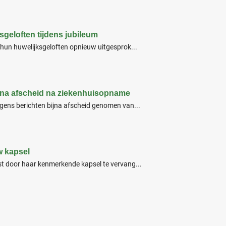
sgeloften tijdens jubileum
n hun huwelijksgeloften opnieuw uitgesprok...
ijna afscheid na ziekenhuisopname
lgens berichten bijna afscheid genomen van...
w kapsel
st door haar kenmerkende kapsel te vervang...