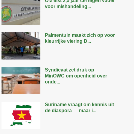
OM eist 2,5 jaar cel tegen vader
voor mishandeling...
Palmentuin maakt zich op voor
kleurrijke viering D...
Syndicaat zet druk op
MinOWC om openheid over
onde...
Suriname vraagt om kennis uit
de diaspora — maar i...