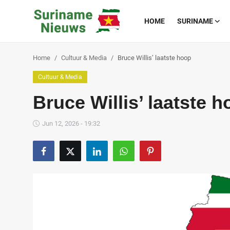
HOME
SURINAME
Home
Cultuur & Media
Bruce Willis’ laatste hoop
Home
Cultuur & Media
Suriname
Bruce Willis’ laatste 
Buitenland
Jun 12, 2026 - 19:32
Sport
Cultuur & Media
Deals!
Over