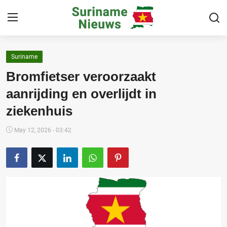
Suriname
Home
Bromfietser veroorzaakt
Suriname
aanrijding en overlijdt in
ziekenhuis
Buitenland
Sport
May 12, 2026 - 03:42
Cultuur & Media
Deals!
Over