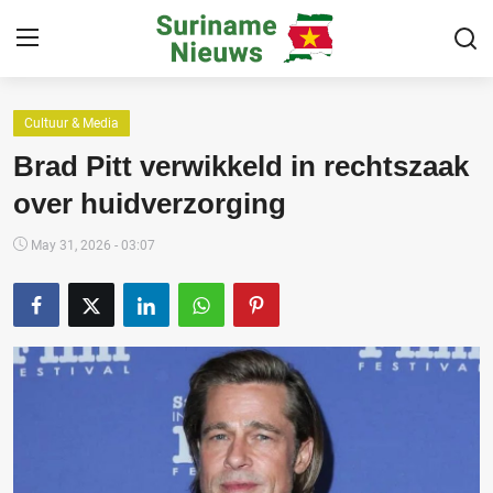
Cultuur & Media
Home
Brad Pitt verwikkeld in rechtszaak
Suriname
over huidverzorging
Buitenland
May 31, 2026 - 03:07
Sport
Cultuur & Media
Deals!
Over