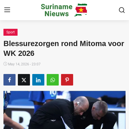
Sport
Home
Blessurezorgen rond Mitoma voor
Suriname
WK 2026
Buitenland
May 14, 2026 - 23:07
Sport
Cultuur & Media
Deals!
Over