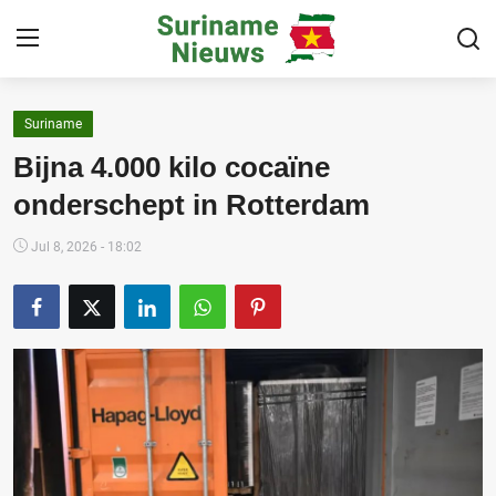
Suriname
Home
Bijna 4.000 kilo cocaïne
Suriname
onderschept in Rotterdam
Buitenland
Jul 8, 2026 - 18:02
Sport
Cultuur & Media
Deals!
Over