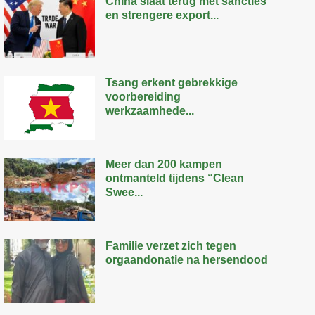
China slaat terug met sancties
en strengere export...
Tsang erkent gebrekkige
voorbereiding
werkzaamhede...
Meer dan 200 kampen
ontmanteld tijdens “Clean
Swee...
Familie verzet zich tegen
orgaandonatie na hersendood