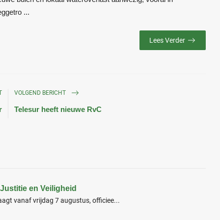
ggetro ...
Lees Verder
T
VOLGEND BERICHT
r
Telesur heeft nieuwe RvC
ustitie en Veiligheid
aagt vanaf vrijdag 7 augustus, officiee...