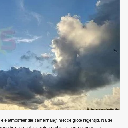
abiele atmosfeer die samenhangt met de grote regentijd. Na de
euwe buien en lokaal wateroverlast aanwezig, vooral in