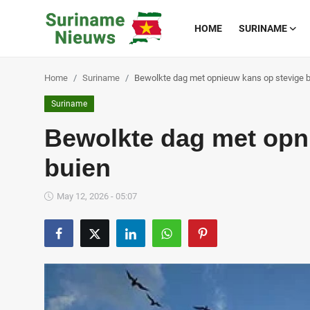
HOME
SURINAME
Home
Suriname
Bewolkte dag met opnieuw kans op stevige 
Home
Suriname
Suriname
Bewolkte dag met opn
Buitenland
buien
Sport
May 12, 2026 - 05:07
Cultuur & Media
Deals!
Over