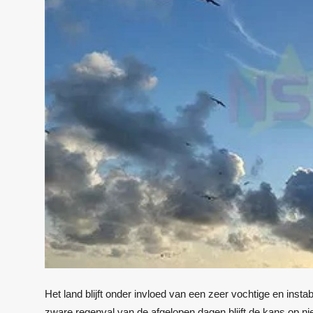
Het land blijft onder invloed van een zeer vochtige en inst
zware regenval van de afgelopen dagen blijft de kans op ni