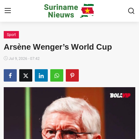
Sport
Home
Arsène Wenger’s World Cup
Suriname
Jul 9, 2026 - 07:42
Buitenland
Sport
Cultuur & Media
Deals!
Over