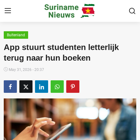
Buitenland
Home
App stuurt studenten letterlijk
Suriname
terug naar hun boeken
Buitenland
May 31, 2026 - 20:37
Sport
Cultuur & Media
Deals!
Over