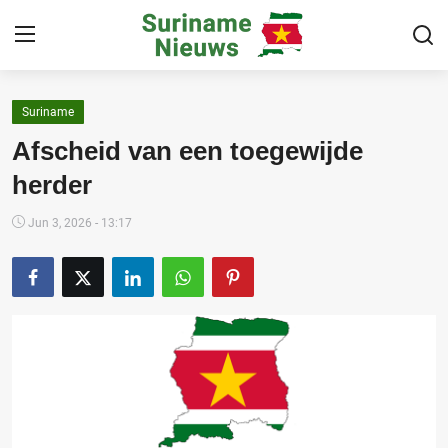
Suriname
Home
Afscheid van een toegewijde
Suriname
herder
Buitenland
Jun 3, 2026 - 13:17
Sport
Cultuur & Media
Deals!
Over