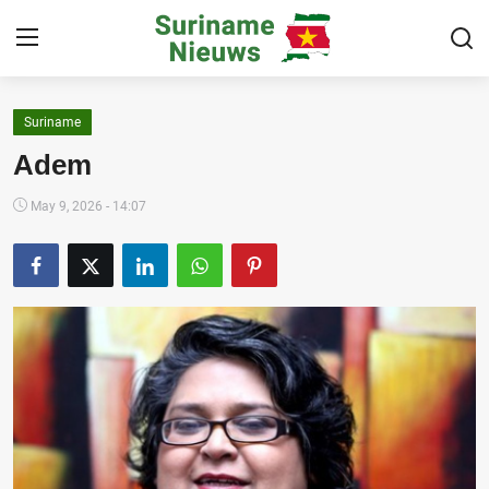
Suriname
Home
Adem
Suriname
May 9, 2026 - 14:07
Buitenland
Sport
Cultuur & Media
Deals!
Over